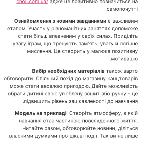
choli.com.ua/
адже це позитивно позначиться на
самопочутті.
Ознайомлення з новими завданнями
є важливим
етапом. Участь у різноманітних заняттях допоможе
стати більш впевненим у своїх силах. Приділіть
увагу іграм, що тренують пам'ять, увагу й логічне
мислення. Це створить у малюка позитивну
мотивацію.
Вибір необхідних матеріалів
також варто
обговорити. Спільний похід до магазину канцтоварів
може стати веселою пригодою. Дайте можливість
обрати дитині свою улюблену зошит або ручку – це
підвищить рівень зацікавленості до навчання.
Модель на прикладі
. Створіть атмосферу, в якій
навчання стає частиною повсякденного життя.
Читайте разом, обговорюйте новини, діліться
власними думками про цікаві події. Так ви не лише