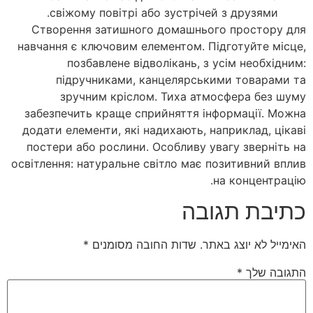
свіжому повітрі або зустрічей з друзями.
Створення затишного домашнього простору для
навчання є ключовим елементом. Підготуйте місце,
позбавлене відволікань, з усім необхідним:
підручниками, канцелярськими товарами та
зручним кріслом. Тиха атмосфера без шуму
забезпечить краще сприйняття інформації. Можна
додати елементи, які надихають, наприклад, цікаві
постери або рослини. Особливу увагу зверніть на
освітлення: натуральне світло має позитивний вплив
на концентрацію.
כתיבת תגובה
האימייל לא יוצג באתר.
שדות החובה מסומנים
*
התגובה שלך
*